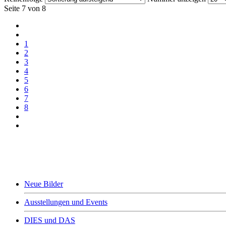
Seite 7 von 8
1
2
3
4
5
6
7
8
+++ NEWS +++
Neue Bilder
Ausstellungen und Events
DIES und DAS